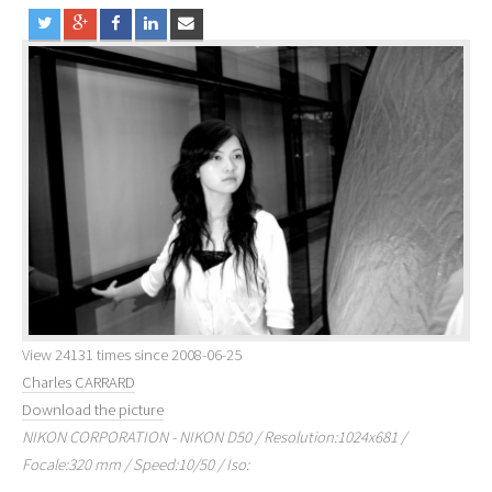
View 24131 times since 2008-06-25
Charles CARRARD
Download the picture
NIKON CORPORATION - NIKON D50 / Resolution:1024x681 /
Focale:320 mm / Speed:10/50 / Iso: